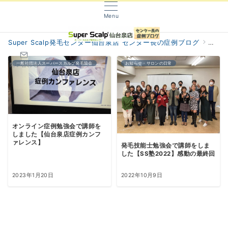
Menu
Super Scalp発毛センター仙台泉店 センター長の症例ブログ
阿部
一般社団法人スーパースカルプ発毛協会
お知らせ・サロンの日常
問い合わせ
オンライン症例勉強会で講師を
しました【仙台泉店症例カンフ
ァレンス】
発毛技能士勉強会で講師をしま
した【SS塾2022】感動の最終回
2023年1月20日
2022年10月9日