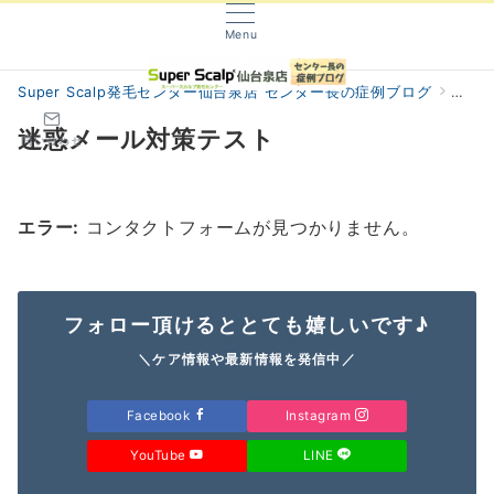
Menu
Super Scalp発毛センター仙台泉店 センター長の症例ブログ
迷惑
迷惑メール対策テスト
問い合わせ
エラー:
コンタクトフォームが見つかりません。
フォロー頂けるととても嬉しいです♪
＼ケア情報や最新情報を発信中／
Facebook
Instagram
YouTube
LINE