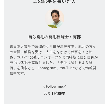
この記事を書いた人
自ら発毛の発毛技能士：阿部
東日本大震災で故郷の女川町が津波被災。地元の方々
の奮闘に触発を受け、人生ををかける仕事を！と転
職。2012年発毛サロンオープンと同時期に自分自身が
発毛し薄毛を克服しました。「発毛は論じるより証
拠」を信条とし、Instagram、YouTubeなどで情報発
信中です。
＼Follow me／