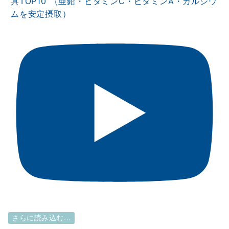
具TOP10”（亜鉛・ビタミンⅭ・ビタミンA・カルシウ
ムを安定摂取）
さらに読み込む...