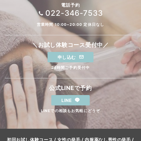
電話予約
022-346-7533
営業時間 10:00~20:00 定休日なし
＼お試し体験コース受付中／
申し込む
24時間ご予約受付中
公式LINEで予約
LINE
LINEでの相談もお気軽にどうぞ
初回お試し体験コース
/
女性の発毛
/
内服薬なし男性の発毛
/