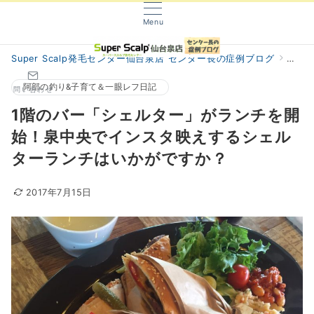
Menu
Super Scalp発毛センター仙台泉店 センター長の症例ブログ
阿部
阿部の釣り&子育て＆一眼レフ日記
問い合わせ
1階のバー「シェルター」がランチを開
始！泉中央でインスタ映えするシェル
ターランチはいかがですか？
2017年7月15日