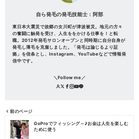
自ら発毛の発毛技能士：阿部
東日本大震災で故郷の女川町が津波被災。地元の方々
の奮闘に触発を受け、人生ををかける仕事を！と転
職。2012年発毛サロンオープンと同時期に自分自身が
発毛し薄毛を克服しました。「発毛は論じるより証
拠」を信条とし、Instagram、YouTubeなどで情報発
信中です。
＼Follow me／
前のページ
投
GoProでフィッシング～♪お金は人生を楽しむ
稿
ために使う