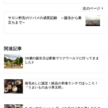
ナ
次のページ
ビ
ゲ
サロン軒先のツバメの成長記録 ～誕生から巣
立ちまで～
ー
シ
ョ
関連記事
ン
36歳の誕生日は家族でリナワールドに行ってきま
した♪
発毛めしに認定！絶品の和食ランチでほっこり！
「うまいものあり孝太郎」