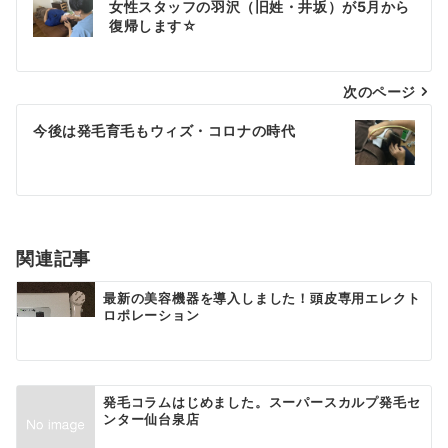
女性スタッフの羽沢（旧姓・井坂）が5月から
稿
復帰します☆
ナ
次のページ
ビ
ゲ
今後は発毛育毛もウィズ・コロナの時代
ー
シ
ョ
関連記事
ン
最新の美容機器を導入しました！頭皮専用エレクト
ロポレーション
発毛コラムはじめました。スーパースカルプ発毛セ
ンター仙台泉店