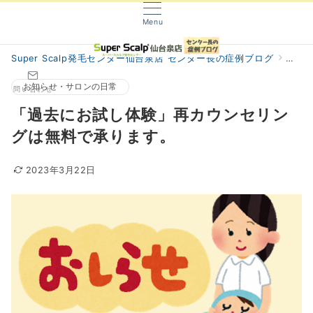
Menu
Super Scalp発毛センター仙台泉店 センター長の症例ブログ
阿部
お知らせ・サロンの日常
問い合わせ
「過去にお試し体験」再カウンセリン
グは無料で承ります。
2023年3月22日