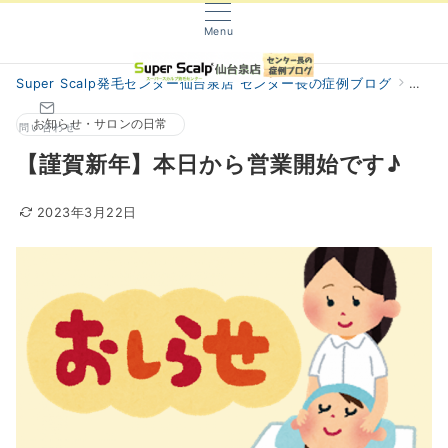
Menu
Super Scalp発毛センター仙台泉店 センター長の症例ブログ
阿部
お知らせ・サロンの日常
問い合わせ
【謹賀新年】本日から営業開始です♪
2023年3月22日