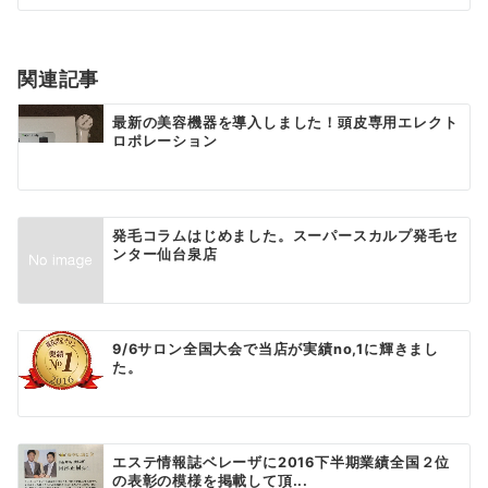
シ
ョ
関連記事
ン
最新の美容機器を導入しました！頭皮専用エレクト
ロポレーション
発毛コラムはじめました。スーパースカルプ発毛セ
ンター仙台泉店
9/6サロン全国大会で当店が実績no,1に輝きまし
た。
エステ情報誌ベレーザに2016下半期業績全国２位
の表彰の模様を掲載して頂...