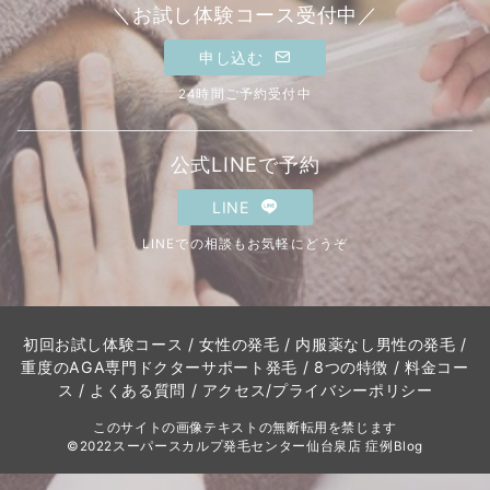
＼お試し体験コース受付中／
申し込む
24時間ご予約受付中
公式LINEで予約
LINE
LINEでの相談もお気軽にどうぞ
初回お試し体験コース
/
女性の発毛
/
内服薬なし男性の発毛
/
重度のAGA専門ドクターサポート発毛
/
8つの特徴
/
料金コー
ス
/
よくある質問
/
アクセス
/
プライバシーポリシー
このサイトの画像テキストの無断転用を禁じます
©2022スーパースカルプ発毛センター仙台泉店 症例Blog