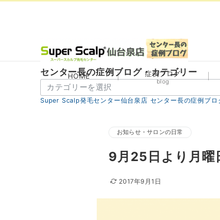
センター長の症例ブログ・カテゴリー
症例ブログ
HOME
blog
セ
ン
Super Scalp発毛センター仙台泉店 センター長の症例ブロ
タ
ー
長
お知らせ・サロンの日常
の
9月25日より月
症
例
ブ
2017年9月1日
ロ
グ・
カ