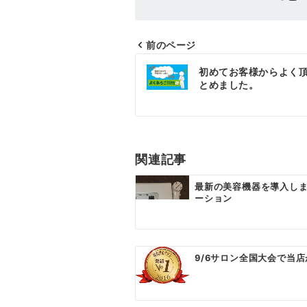
前のページ
投
初めてお客様からよく頂
稿
とめました。
ナ
ビ
ゲ
関連記事
ー
最新の美容機器を導入し
ーション
シ
ョ
ン
9/6サロン全国大会で当店