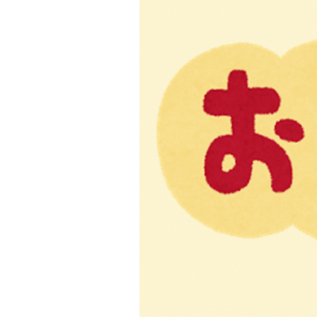
テ
ゴ
リ
ー