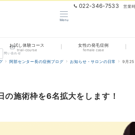
022-346-7533
営業時
Menu
お試し体験コース
女性の発毛症例
trial-course
female case
問い合わせ
グ
阿部センター長の症例ブログ
お知らせ・サロンの日常
9月2
曜日の施術枠を6名拡大をします！