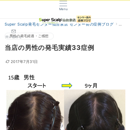
Menu
Super Scalp発毛センター仙台泉店 センター長の症例ブログ
阿部
男性の発毛経過・ご感想
問い合わせ
当店の男性の発毛実績33症例
2017年7月31日