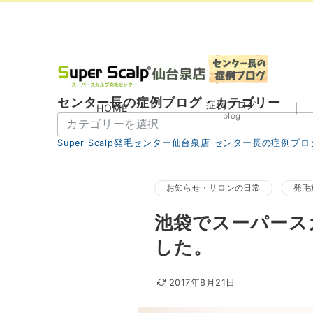
センター長の症例ブログ・カテゴリー
症例ブログ
HOME
blog
セ
ン
Super Scalp発毛センター仙台泉店 センター長の症例ブロ
タ
ー
長
お知らせ・サロンの日常
発毛
の
池袋でスーパース
症
例
した。
ブ
ロ
2017年8月21日
グ・
カ