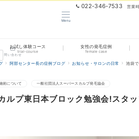
022-346-7533
営業時
Menu
お試し体験コース
女性の発毛症例
trial-course
female case
問い合わせ
グ
阿部センター長の症例ブログ
お知らせ・サロンの日常
池袋で
施術について
一般社団法人スーパースカルプ発毛協会
カルプ東日本ブロック勉強会!スタ