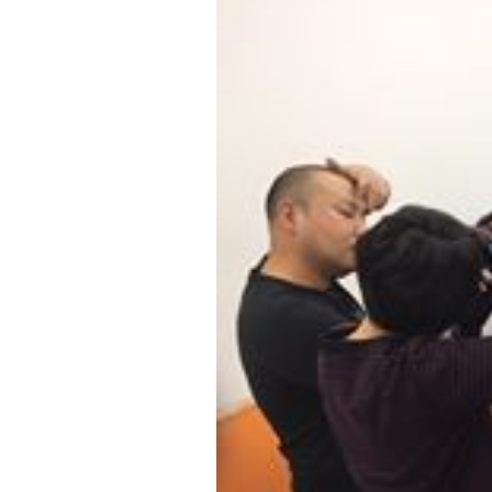
テ
ゴ
リ
ー