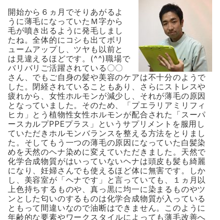
開始から６ヵ月でそりあがるよ
うに薄毛になっていたＭ字から
毛が噴き出るように発毛しまし
たね。全体的にコシも出てボリ
ュームアップし、ツヤも以前と
は見違えるほどです。(^^)職場で
バリバリご活躍されている〇〇
さん、でもご自身の髪や美容のケアは不十分のようで
した。閉経されていることもあり、さらにストレスや
疲れから、女性ホルモンが減少し、それが薄毛の原因
となっていました。そのため、「プエラリアミリフィ
ヒカ」とう植物性女性ホルモンが配合された「スーパ
ースカルプPPEプラス」というサプリメントを服用し
ていただきホルモンバランスを整える方法をとりまし
た。そしてもう一つの薄毛の原因になっていた白髪染
めを天然のヘナ染めに変えていただきました。天然で
化学合成物質がはいっていないヘナは頭皮も髪も綺麗
になり、妊婦さんでも使えるほど体に無害です。しか
し、美容室が「ヘナです」と言っていても、１ヵ月以
上色持ちするものや、真っ黒に均一に染まるものやツ
ンとした匂いのするものは化学合成物質が入っている
ともって間違いなので油断はできません。このように
年齢的な要素やワークスタイルによっても薄毛改善へ