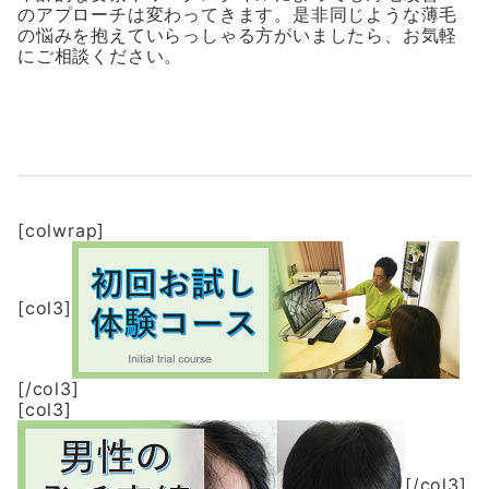
のアプローチは変わってきます。是非同じような薄毛
の悩みを抱えていらっしゃる方がいましたら、お気軽
にご相談ください。
[colwrap]
[col3]
[/col3]
[col3]
[/col3]