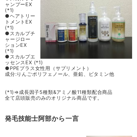
ャンプーEX
(*1)
●ヘアトリー
トメントEX
(*1)
●スカルプチ
ャージロー
ションEX
(*1)
●スカルプエ
ッセンスEX (*1)
●PPEプラス女性用（サプリメント）
成分:りんごポリフェノール、亜鉛、ビタミン他
(*1)⇒成長因子5種類&アミノ酸11種類配合商品
全て店頭販売のみのオリジナル商品です。
発毛技能士阿部から一言