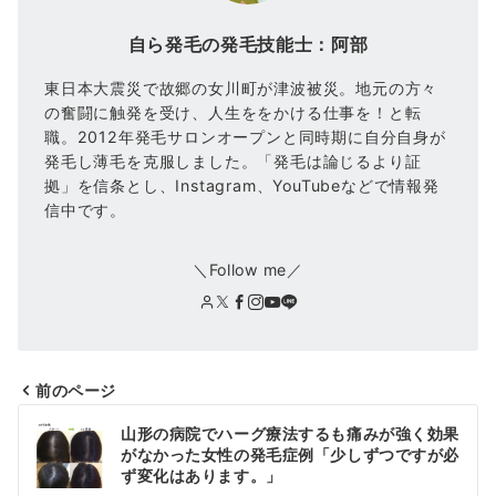
自ら発毛の発毛技能士：阿部
東日本大震災で故郷の女川町が津波被災。地元の方々
の奮闘に触発を受け、人生ををかける仕事を！と転
職。2012年発毛サロンオープンと同時期に自分自身が
発毛し薄毛を克服しました。「発毛は論じるより証
拠」を信条とし、Instagram、YouTubeなどで情報発
信中です。
＼Follow me／
前のページ
投
山形の病院でハーグ療法するも痛みが強く効果
稿
がなかった女性の発毛症例「少しずつですが必
ず変化はあります。」