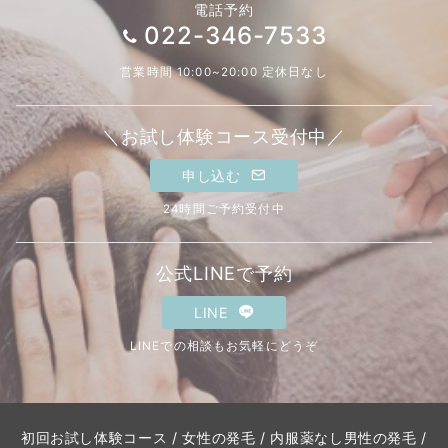
電話予約
022-346-7533
営業時間 10:00~20:00 定休日なし
＼お試し体験コース受付中／
申し込む
24時間ご予約受付中
公式LINEで予約
LINE
LINEでの相談もお気軽にどうぞ
初回お試し体験コース
/
女性の発毛
/
内服薬なし男性の発毛
/