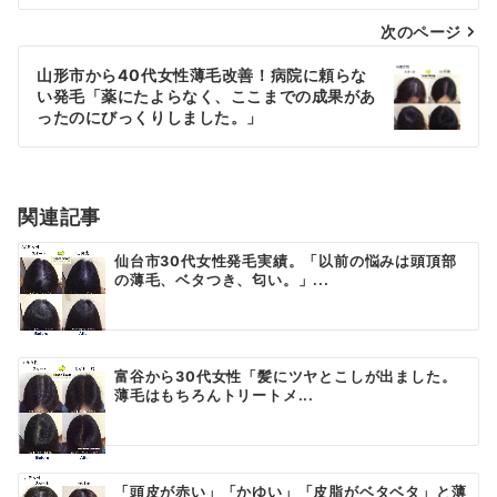
ナ
次のページ
ビ
ゲ
山形市から40代女性薄毛改善！病院に頼らな
い発毛「薬にたよらなく、ここまでの成果があ
ー
ったのにびっくりしました。」
シ
ョ
関連記事
ン
仙台市30代女性発毛実績。「以前の悩みは頭頂部
の薄毛、ベタつき、匂い。」...
富谷から30代女性「髪にツヤとこしが出ました。
薄毛はもちろんトリートメ...
「頭皮が赤い」「かゆい」「皮脂がベタベタ」と薄