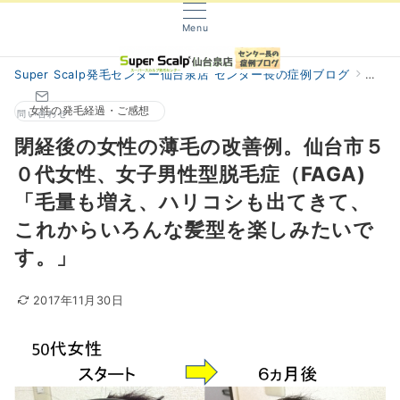
Menu
Super Scalp発毛センター仙台泉店 センター長の症例ブログ
阿部
女性の発毛経過・ご感想
問い合わせ
閉経後の女性の薄毛の改善例。仙台市５
０代女性、女子男性型脱毛症（FAGA)
「毛量も増え、ハリコシも出てきて、
これからいろんな髪型を楽しみたいで
す。」
2017年11月30日