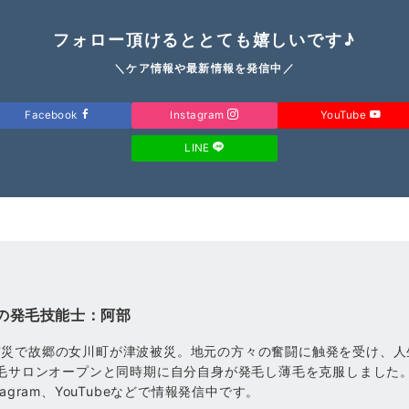
フォロー頂けるととても嬉しいです♪
＼ケア情報や最新情報を発信中／
Facebook
Instagram
YouTube
LINE
の発毛技能士：阿部
震災で故郷の女川町が津波被災。地元の方々の奮闘に触発を受け、人
発毛サロンオープンと同時期に自分自身が発毛し薄毛を克服しました
tagram、YouTubeなどで情報発信中です。