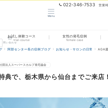
022-346-7533
営業時
Menu
お試し体験コース
女性の発毛症例
trial-course
female case
問い合わせ
グ
阿部センター長の症例ブログ
お知らせ・サロンの日常
AGA
社団法人スーパースカルプ発毛協会
の特典で、栃木県から仙台までご来店