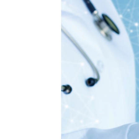
テ
ゴ
リ
ー