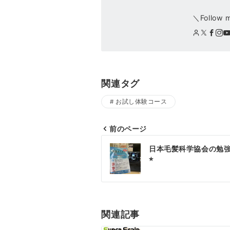
＼Follow 
関連タグ
お試し体験コース
前のページ
投
日本毛髪科学協会の勉
稿
⭐︎
ナ
ビ
ゲ
関連記事