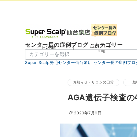
センター長の症例ブログ・カテゴリー
症例ブログ
HOME
blog
セ
ン
Super Scalp発毛センター仙台泉店 センター長の症例ブロ
タ
ー
長
お知らせ・サロンの日常
一般
の
AGA遺伝子検査
症
例
ブ
2023年7月9日
ロ
グ・
カ