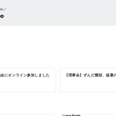
me／
強会にオンライン参加しました
【理事会】ずんだ饅頭、猛暑