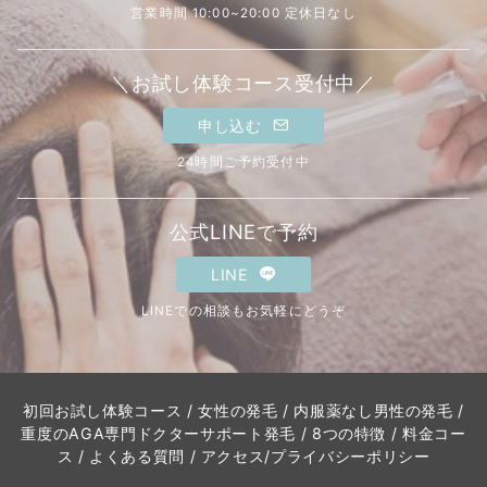
営業時間 10:00~20:00 定休日なし
＼お試し体験コース受付中／
申し込む
24時間ご予約受付中
公式LINEで予約
LINE
LINEでの相談もお気軽にどうぞ
初回お試し体験コース
/
女性の発毛
/
内服薬なし男性の発毛
/
重度のAGA専門ドクターサポート発毛
/
8つの特徴
/
料金コー
ス
/
よくある質問
/
アクセス
/
プライバシーポリシー