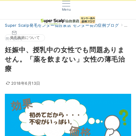
Menu
Super Scalp発毛センター仙台泉店 センター長の症例ブログ
阿部
発毛施術について
問い合わせ
妊娠中、授乳中の女性でも問題ありま
せん。「薬を飲まない」女性の薄毛治
療
2018年6月13日