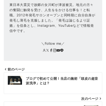
東日本大震災で故郷の女川町が津波被災。地元の方々
の奮闘に触発を受け、人生ををかける仕事を！と転
職。2012年発毛サロンオープンと同時期に自分自身が
発毛し薄毛を克服しました。「発毛は論じるより証
拠」を信条とし、Instagram、YouTubeなどで情報発
信中です。
＼Follow me／
前のページ
投
ブログで初めて公開！当店の施術「頭皮の超音
稿
波洗浄」とは？
ナ
次のページ
ビ