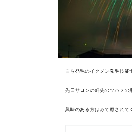
自ら発毛のイクメン発毛技能
先日サロンの軒先のツバメの
興味のある方はみて癒されてくだ