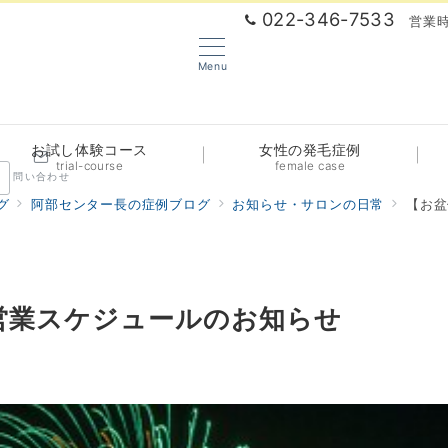
022-346-7533
営業時
Menu
お試し体験コース
女性の発毛症例
trial-course
female case
問い合わせ
グ
阿部センター長の症例ブログ
お知らせ・サロンの日常
【お盆
営業スケジュールのお知らせ