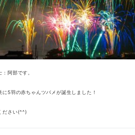
士：阿部です。
巣に5羽の赤ちゃんツバメが誕生しました！
さい(^^)