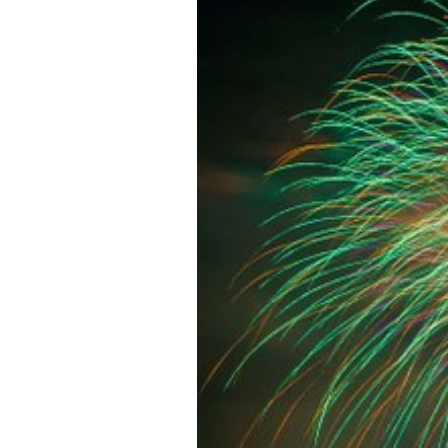
テ
ゴ
リ
ー