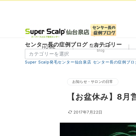
センター長の症例ブログ・カテゴリー
症例ブログ
HOME
blog
セ
ン
Super Scalp発毛センター仙台泉店 センター長の症例ブロ
タ
ー
長
お知らせ・サロンの日常
の
【お盆休み】8月
症
例
ブ
2017年7月22日
ロ
グ・
カ