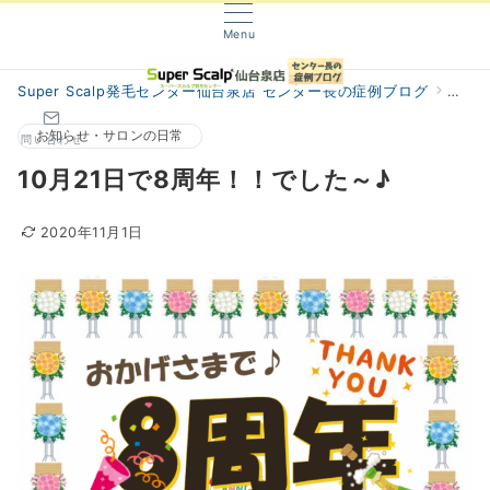
Menu
Super Scalp発毛センター仙台泉店 センター長の症例ブログ
阿部
お知らせ・サロンの日常
問い合わせ
10月21日で8周年！！でした～♪
2020年11月1日