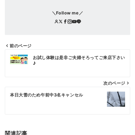
＼Follow me／
前のページ
投
お試し体験は是非ご夫婦そろってご来店下さい
稿
♪
ナ
次のページ
ビ
ゲ
本日大雪のため午前中3名キャンセル
ー
シ
ョ
関連記事