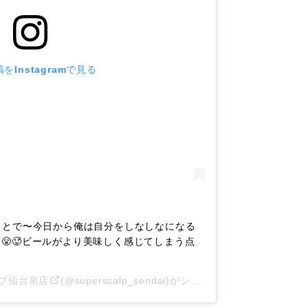
をInstagramで見る
言うことで〜今日から俺は自分をしなしなになる
😤🥵ビールがより美味しく感じてしまう点
プ仙台泉店
(@superscalp_sendai)がシェアした投稿 –
2020年