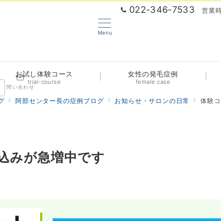
022-346-7533
営業時
Menu
お試し体験コース
女性の発毛症例
trial-course
female case
問い合わせ
グ
阿部センター長の症例ブログ
お知らせ・サロンの日常
体験コ
込みが急増中です