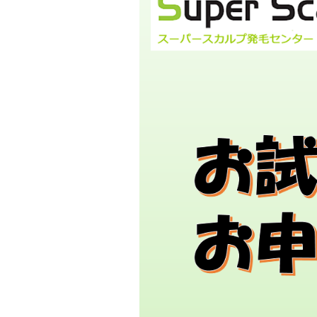
テ
ゴ
リ
ー