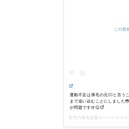
この投稿
運動不足は薄毛の元🙅‍♂️と
まで追い込むことにしました😳
が問題です🍺😋
女性の薄毛改善スーパースカル