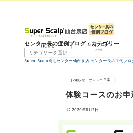
センター長の症例ブログ・カテゴリー
症例ブログ
HOME
blog
セ
ン
Super Scalp発毛センター仙台泉店 センター長の症例ブロ
タ
ー
長
お知らせ・サロンの日常
の
体験コースのお申
症
例
ブ
2020年5月7日
ロ
グ・
カ