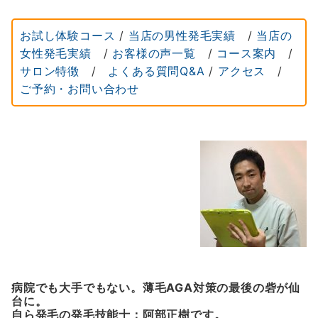
お試し体験コース
/
当店の男性発毛実績
/
当店の
女性発毛実績
/
お客様の声一覧
/
コース案内
/
サロン特徴
/
よくある質問Q&A
/
アクセス
/
ご予約・お問い合わせ
病院でも大手でもない。薄毛AGA対策の最後の砦が仙
台に。
自ら発毛の発毛技能士：阿部正樹です。