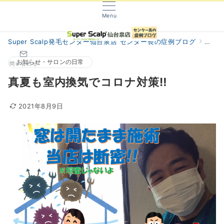
Menu
Super Scalp発毛センター仙台泉店 センター長の症例ブログ
阿部
お知らせ・サロンの日常
問い合わせ
真夏も室内換気でコロナ対策‼
2021年8月9日