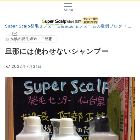
Menu
Super Scalp発毛センター仙台泉店 センター長の症例ブログ
阿部
女性の発毛経過・ご感想
問い合わせ
旦那には使わせないシャンプー
2022年7月31日