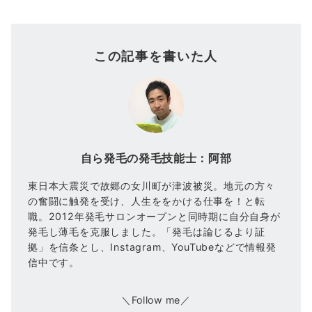
この記事を書いた人
自ら発毛の発毛技能士：阿部
東日本大震災で故郷の女川町が津波被災。地元の方々
の奮闘に触発を受け、人生ををかける仕事を！と転
職。2012年発毛サロンオープンと同時期に自分自身が
発毛し薄毛を克服しました。「発毛は論じるより証
拠」を信条とし、Instagram、YouTubeなどで情報発
信中です。
＼Follow me／