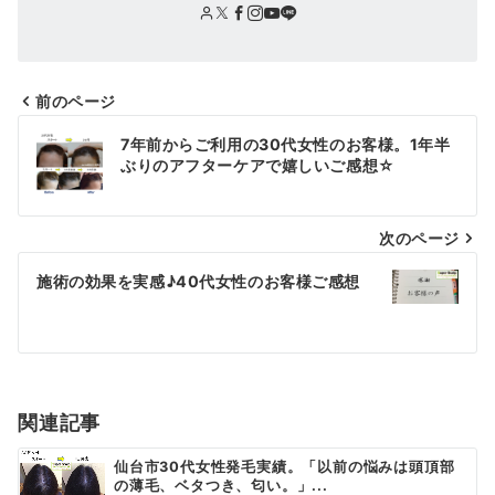
前のページ
投
7年前からご利用の30代女性のお客様。1年半
稿
ぶりのアフターケアで嬉しいご感想☆
ナ
次のページ
ビ
ゲ
施術の効果を実感♪40代女性のお客様ご感想
ー
シ
ョ
関連記事
ン
仙台市30代女性発毛実績。「以前の悩みは頭頂部
の薄毛、ベタつき、匂い。」...