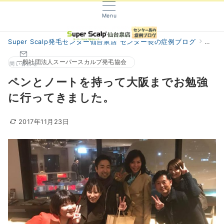
Menu
Super Scalp発毛センター仙台泉店 センター長の症例ブログ
阿部
一般社団法人スーパースカルプ発毛協会
問い合わせ
ペンとノートを持って大阪までお勉強
に行ってきました。
2017年11月23日