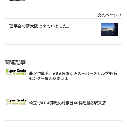
ナ
次のページ
ビ
ゲ
理事会で新大阪に来ていました。
ー
シ
ョ
関連記事
ン
藤沢で薄毛、AGA改善ならスーパースカルプ発毛
センター藤沢駅南口店
埼玉でAGA薄毛の対策はSS発毛越谷駅東店