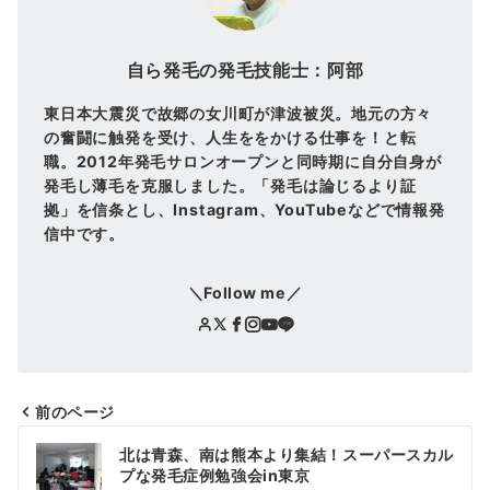
自ら発毛の発毛技能士：阿部
東日本大震災で故郷の女川町が津波被災。地元の方々
の奮闘に触発を受け、人生ををかける仕事を！と転
職。2012年発毛サロンオープンと同時期に自分自身が
発毛し薄毛を克服しました。「発毛は論じるより証
拠」を信条とし、Instagram、YouTubeなどで情報発
信中です。
＼Follow me／
前のページ
投
北は青森、南は熊本より集結！スーパースカル
稿
プな発毛症例勉強会in東京