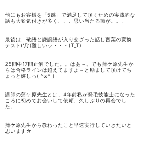
他にもお客様を「5感」で満足して頂くための実践的な
話も大変気付きが多く、、、思い当たる節が。。。
最後は、敬語と謙譲語が入り交ざった話し言葉の変換
テスト(‘Д’)難しいッ・・・(T_T)
25問中17問正解でした。。はあ～。でも蒲ケ原先生か
らは合格ラインは超えてますよ～と励まして頂けてち
ょっと嬉しっ( ^ω^ )
講師の蒲ケ原先生とは、4年前私が発毛技能士になった
ころに初めてお会いして依頼、久しぶりの再会でし
た。
蒲ケ原先生から教わったこと早速実行していきたいと
思います☆