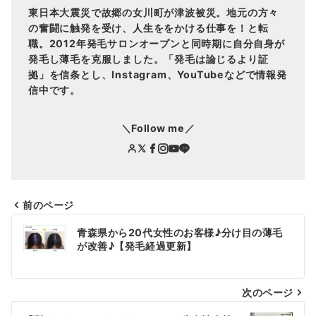
東日本大震災で故郷の女川町が津波被災。地元の方々
の奮闘に触発を受け、人生ををかける仕事を！と転
職。2012年発毛サロンオープンと同時期に自分自身が
発毛し薄毛を克服しました。「発毛は論じるより証
拠」を信条とし、Instagram、YouTubeなどで情報発
信中です。
＼Follow me／
前のページ
投
青森県から20代女性のお客様♪分け目の薄毛
稿
が改善♪【発毛経過更新】
ナ
次のページ
ビ