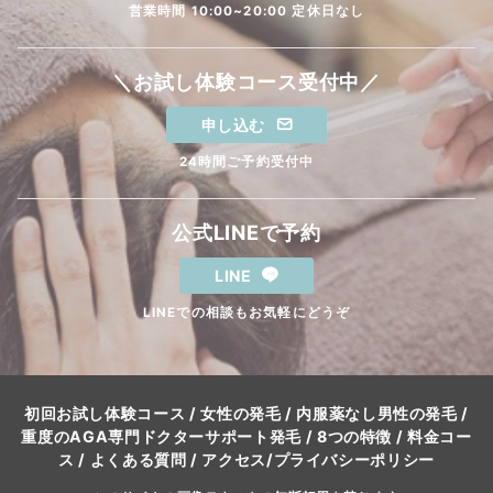
営業時間 10:00~20:00 定休日なし
＼お試し体験コース受付中／
申し込む
24時間ご予約受付中
公式LINEで予約
LINE
LINEでの相談もお気軽にどうぞ
初回お試し体験コース
/
女性の発毛
/
内服薬なし男性の発毛
/
重度のAGA専門ドクターサポート発毛
/
8つの特徴
/
料金コー
ス
/
よくある質問
/
アクセス
/
プライバシーポリシー