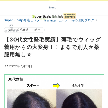
Menu
Super Scalp発毛センター仙台泉店 センター長の症例ブログ
阿部
女性の発毛経過・ご感想
問い合わせ
【30代女性発毛実績】薄毛でウィッグ
着用からの大変身！！まるで別人☆薬
服用無し☆
2022年7月31日