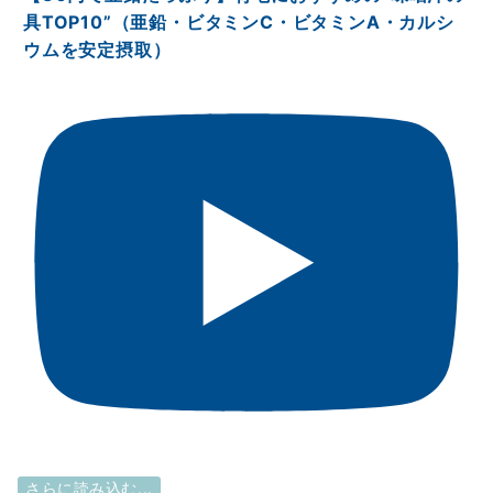
具TOP10”（亜鉛・ビタミンⅭ・ビタミンA・カルシ
ウムを安定摂取）
さらに読み込む...