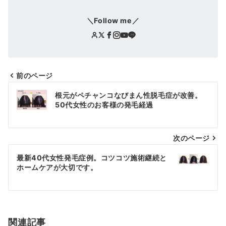
＼Follow me／
前のページ
投
根元がペチャンコなびまん性脱毛症が改善。
稿
50代女性のお客様の発毛経過
ナ
次のページ
ビ
ゲ
最新40代女性発毛症例。コツコツ施術継続と
ホームケアが大切です。
ー
シ
ョ
関連記事