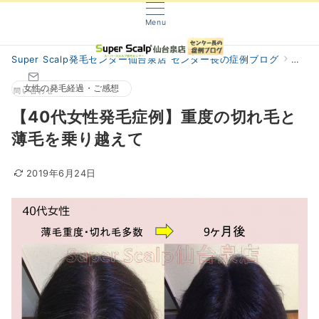
Menu
Super Scalp発毛センター仙台泉店 センター長の症例ブログ
阿部
女性の発毛経過・ご感想
問い合わせ
【40代女性発毛症例】重度の切れ毛と
薄毛を乗り越えて
2019年6月24日