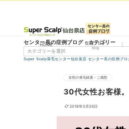
センター長の症例ブログ・カテゴリー
症例ブログ
HOME
blog
セ
ン
Super Scalp発毛センター仙台泉店 センター長の症例ブロ
タ
ー
長
女性の発毛経過・ご感想
の
30代女性お客様
症
例
ブ
2018年3月26日
ロ
グ・
カ