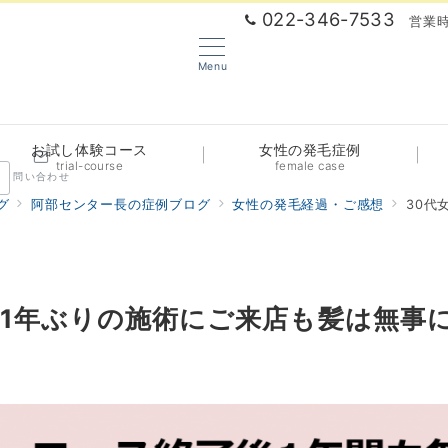
022-346-7533
営業時
Menu
お試し体験コース
女性の発毛症例
trial-course
female case
問い合わせ
グ
阿部センター長の症例ブログ
女性の発毛経過・ご感想
30代
。1年ぶりの施術にご来店も髪は無事