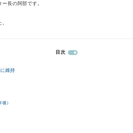
ター長の阿部です。
た。
目次
事に維持
年後）