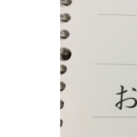
テ
ゴ
リ
ー