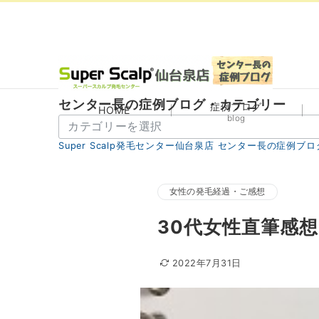
センター長の症例ブログ・カテゴリー
症例ブログ
HOME
blog
セ
ン
Super Scalp発毛センター仙台泉店 センター長の症例ブロ
タ
ー
長
女性の発毛経過・ご感想
の
30代女性直筆感
症
例
ブ
2022年7月31日
ロ
グ・
カ