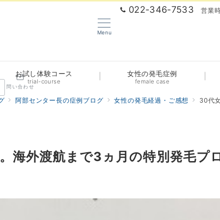
022-346-7533
営業時
Menu
お試し体験コース
女性の発毛症例
trial-course
female case
問い合わせ
グ
阿部センター長の症例ブログ
女性の発毛経過・ご感想
30代
想。海外渡航まで3ヵ月の特別発毛プ