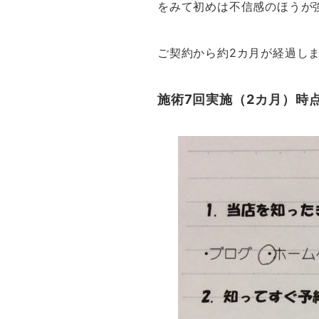
をみて初めは不信感のほうが
ご契約から約2カ月が経過し
施術7回実施（2カ月）時