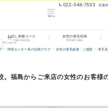
022-346-7533
営業時
Menu
お試し体験コース
女性の発毛症例
trial-course
female case
問い合わせ
グ
阿部センター長の症例ブログ
女性の発毛経過・ご感想
薄毛美
較。福島からご来店の女性のお客様