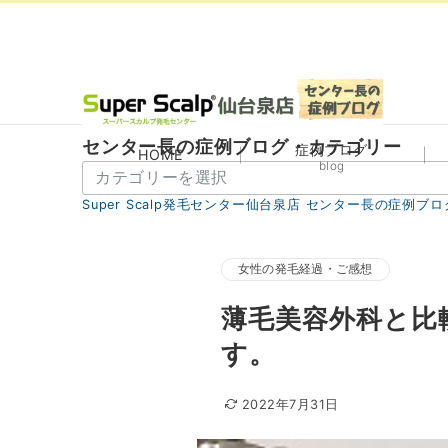
センター長の症例ブログ・カテゴリー
症例ブログ
HOME
blog
セ
ン
Super Scalp発毛センター仙台泉店 センター長の症例ブロ
タ
ー
長
女性の発毛経過・ご感想
の
薄毛美容外科と比
症
例
す。
ブ
ロ
2022年7月31日
グ・
カ