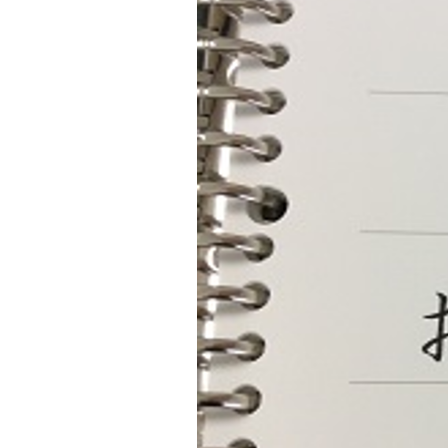
テ
ゴ
リ
ー