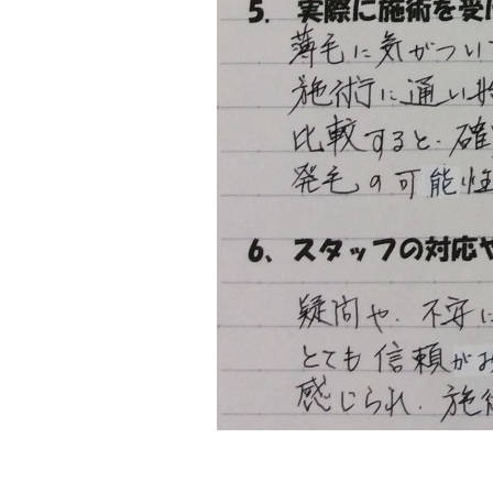
テ
ゴ
リ
ー