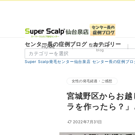
センター長の症例ブログ・カテゴリー
症例ブログ
HOME
blog
セ
ン
Super Scalp発毛センター仙台泉店 センター長の症例ブロ
タ
ー
長
女性の発毛経過・ご感想
の
宮城野区からお越
症
例
ラを作ったら？」
ブ
ロ
2022年7月31日
グ・
カ