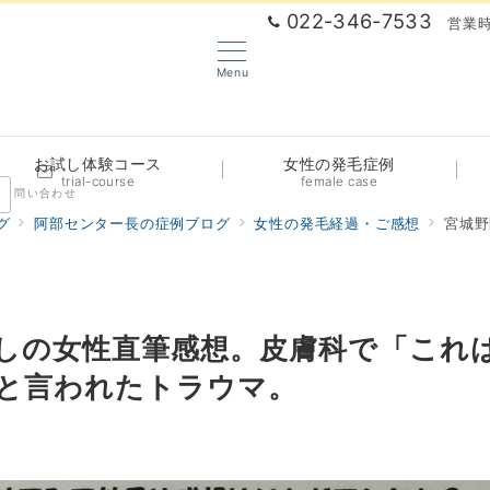
022-346-7533
営業時
Menu
お試し体験コース
女性の発毛症例
trial-course
female case
問い合わせ
グ
阿部センター長の症例ブログ
女性の発毛経過・ご感想
宮城野区か
しの女性直筆感想。皮膚科で「これ
と言われたトラウマ。