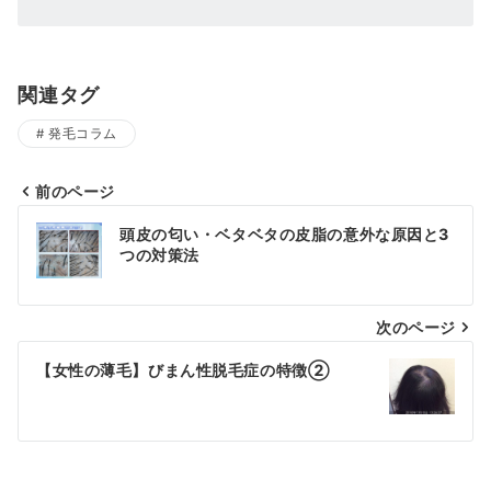
関連タグ
発毛コラム
前のページ
投
頭皮の匂い・ベタベタの皮脂の意外な原因と3
稿
つの対策法
ナ
次のページ
ビ
ゲ
【女性の薄毛】びまん性脱毛症の特徴②
ー
シ
ョ