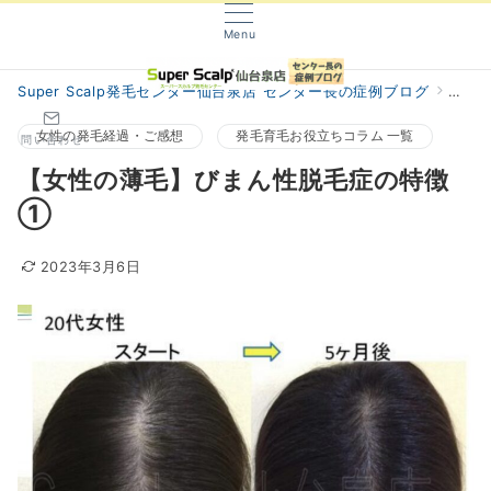
Menu
Super Scalp発毛センター仙台泉店 センター長の症例ブログ
阿部
女性の発毛経過・ご感想
発毛育毛お役立ちコラム 一覧
問い合わせ
【女性の薄毛】びまん性脱毛症の特徴
①
2023年3月6日