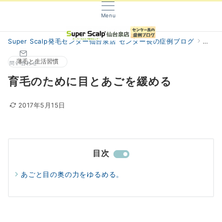
Menu
Super Scalp発毛センター仙台泉店 センター長の症例ブログ
阿部
薄毛と生活習慣
問い合わせ
育毛のために目とあごを緩める
2017年5月15日
目次
あごと目の奥の力をゆるめる。