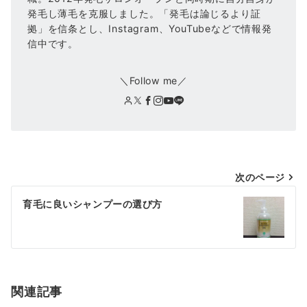
発毛し薄毛を克服しました。「発毛は論じるより証
拠」を信条とし、Instagram、YouTubeなどで情報発
信中です。
＼Follow me／
投
次のページ
稿
育毛に良いシャンプーの選び方
ナ
ビ
ゲ
ー
関連記事