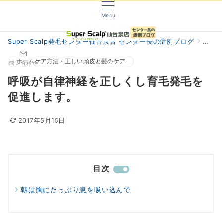
Menu
Super Scalp発毛センター仙台泉店 センター長の症例ブログ
阿部
ホームケア方法・正しい頭皮と髪のケア
問い合わせ
呼吸が自律神経を正しくし育毛発毛を
促進します。
2017年5月15日
目次
朝は胸にたっぷり息を吸い込んで