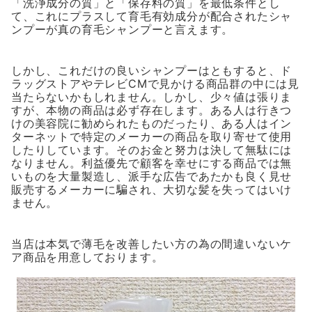
「洗浄成分の質」と「保存料の質」を最低条件とし
て、これにプラスして育毛有効成分が配合されたシャ
ンプーが真の育毛シャンプーと言えます。
しかし、これだけの良いシャンプーはともすると、ド
ラッグストアやテレビCMで見かける商品群の中には見
当たらないかもしれません。しかし、少々値は張りま
すが、本物の商品は必ず存在します。ある人は行きつ
けの美容院に勧められたものだったり、ある人はイン
ターネットで特定のメーカーの商品を取り寄せて使用
したりしています。そのお金と努力は決して無駄には
なりません。利益優先で顧客を幸せにする商品では無
いものを大量製造し、派手な広告であたかも良く見せ
販売するメーカーに騙され、大切な髪を失ってはいけ
ません。
当店は本気で薄毛を改善したい方の為の間違いないケ
ア商品を用意しております。