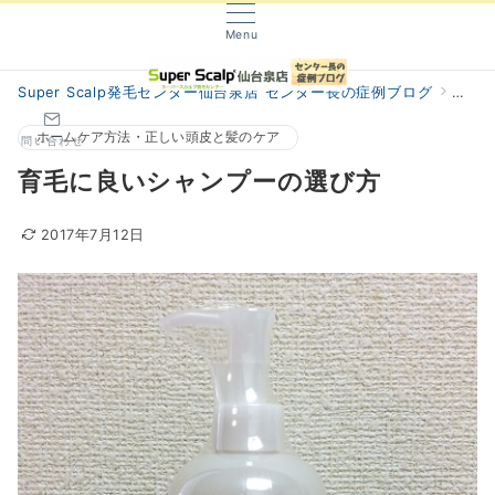
Menu
Super Scalp発毛センター仙台泉店 センター長の症例ブログ
阿部
ホームケア方法・正しい頭皮と髪のケア
問い合わせ
育毛に良いシャンプーの選び方
2017年7月12日