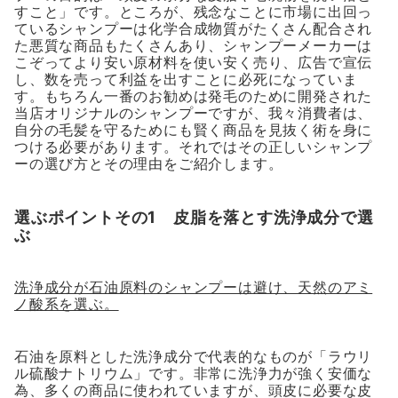
すこと」です。ところが、残念なことに市場に出回っ
ているシャンプーは化学合成物質がたくさん配合され
た悪質な商品もたくさんあり、シャンプーメーカーは
こぞってより安い原材料を使い安く売り、広告で宣伝
し、数を売って利益を出すことに必死になっていま
す。もちろん一番のお勧めは発毛のために開発された
当店オリジナルのシャンプーですが、我々消費者は、
自分の毛髪を守るためにも賢く商品を見抜く術を身に
つける必要があります。それではその正しいシャンプ
ーの選び方とその理由をご紹介します。
選ぶポイントその1 皮脂を落とす洗浄成分で選
ぶ
洗浄成分が石油原料のシャンプーは避け、天然のアミ
ノ酸系を選ぶ。
石油を原料とした洗浄成分で代表的なものが「ラウリ
ル硫酸ナトリウム」です。非常に洗浄力が強く安価な
為、多くの商品に使われていますが、頭皮に必要な皮