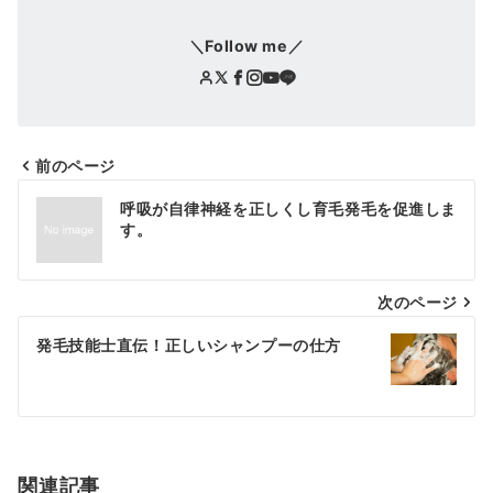
＼Follow me／
前のページ
投
呼吸が自律神経を正しくし育毛発毛を促進しま
稿
す。
ナ
次のページ
ビ
ゲ
発毛技能士直伝！正しいシャンプーの仕方
ー
シ
ョ
関連記事