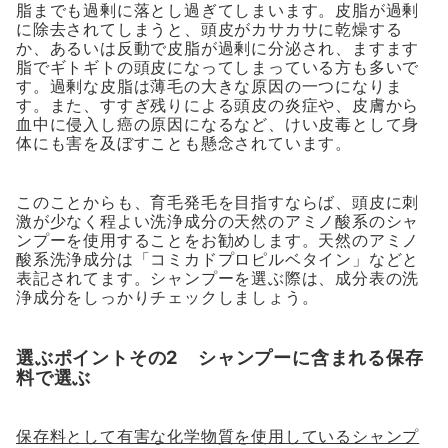
脂までも過剰に落とし過ぎてしまいます。皮脂が過剰
に除去されてしまうと、頭皮がカサカサに乾燥する
か、あるいは反動で皮脂が過剰に分泌され、ますます
脂でギトギトの頭皮になってしまっている方も多いで
す。過剰な皮脂は薄毛の大きな原因の一つになりま
す。また、すすぎ残りによる頭皮の炎症や、皮膚から
血中に侵入し癌の原因になるなど、けい皮毒として身
体にも害を及ぼすことも懸念されています。
このことからも、育毛発毛を目指すならば、頭皮に刺
激が少なく程よい洗浄成分の天然のアミノ酸系のシャ
ンプーを使用することをお勧めします。天然のアミノ
酸系洗浄成分は「コミカドプロピルベタイン」などと
表記されてます。シャンプーを選ぶ際は、成分表の洗
浄成分をしっかりチェックしましょう。
選ぶポイントその2 シャンプーに含まれる保存
料で選ぶ
保存料として有害な化学物質を使用しているシャンプ