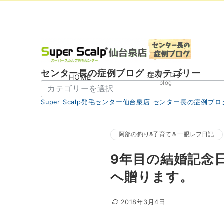
センター長の症例ブログ・カテゴリー
症例ブログ
HOME
blog
セ
ン
Super Scalp発毛センター仙台泉店 センター長の症例ブロ
タ
ー
長
阿部の釣り&子育て＆一眼レフ日記
の
9年目の結婚記念
症
例
へ贈ります。
ブ
ロ
2018年3月4日
グ・
カ