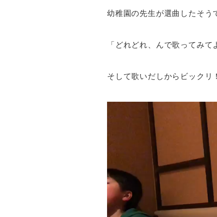
幼稚園の先生が選曲したそう
「どれどれ、んで歌ってみて
そして歌いだしからビックリ
動
画
プ
レ
ー
ヤ
ー