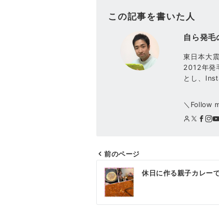
この記事を書いた人
自ら発毛
東日本大
2012年
とし、Ins
＼Follow 
前のページ
投
休日に作る親子カレー
稿
ナ
ビ