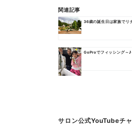
ゲ
関連記事
ー
36歳の誕生日は家族でリ
シ
ョ
ン
GoProでフィッシング
サロン公式YouTubeチ