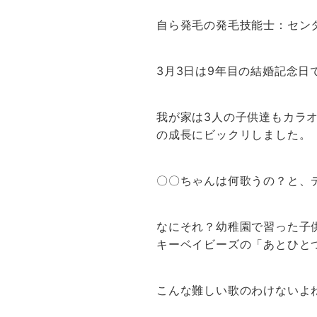
テ
自ら発毛の発毛技能士：セン
ゴ
リ
ー
3月3日は9年目の結婚記念日
我が家は3人の子供達もカラ
の成長にビックリしました。
〇〇ちゃんは何歌うの？と、
なにそれ？幼稚園で習った子
キーベイビーズの「あとひと
こんな難しい歌のわけないよ