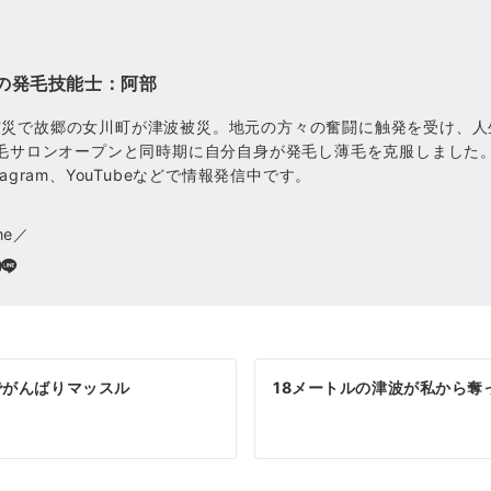
の発毛技能士：阿部
震災で故郷の女川町が津波被災。地元の方々の奮闘に触発を受け、人
発毛サロンオープンと同時期に自分自身が発毛し薄毛を克服しました
tagram、YouTubeなどで情報発信中です。
me／
でがんばりマッスル
18メートルの津波が私から奪