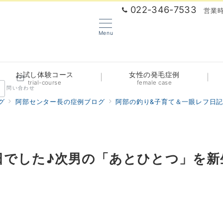
022-346-7533
営業時
Menu
お試し体験コース
女性の発毛症例
trial-course
female case
問い合わせ
グ
阿部センター長の症例ブログ
阿部の釣り&子育て＆一眼レフ日
日でした♪次男の「あとひとつ」を新