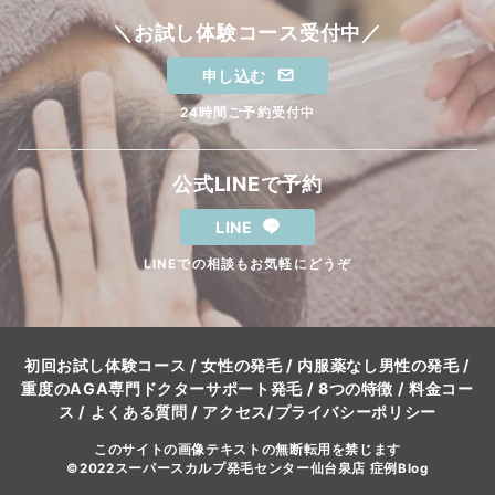
＼お試し体験コース受付中／
申し込む
24時間ご予約受付中
公式LINEで予約
LINE
LINEでの相談もお気軽にどうぞ
初回お試し体験コース
/
女性の発毛
/
内服薬なし男性の発毛
/
重度のAGA専門ドクターサポート発毛
/
8つの特徴
/
料金コー
ス
/
よくある質問
/
アクセス
/
プライバシーポリシー
このサイトの画像テキストの無断転用を禁じます
©2022スーパースカルプ発毛センター仙台泉店 症例Blog