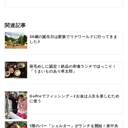
シ
ョ
関連記事
ン
36歳の誕生日は家族でリナワールドに行ってきま
した♪
発毛めしに認定！絶品の和食ランチでほっこり！
「うまいものあり孝太郎」
GoProでフィッシング～♪お金は人生を楽しむため
に使う
1階のバー「シェルター」がランチを開始！泉中央