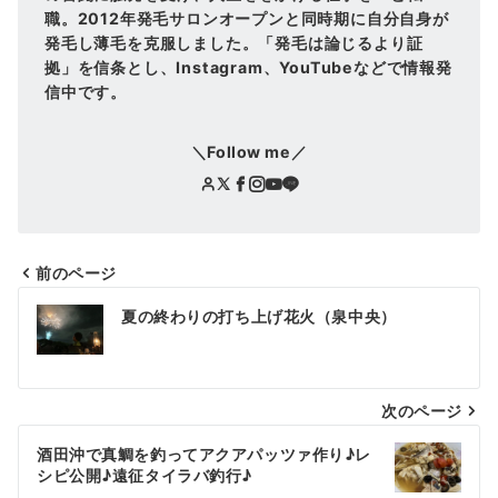
職。2012年発毛サロンオープンと同時期に自分自身が
発毛し薄毛を克服しました。「発毛は論じるより証
拠」を信条とし、Instagram、YouTubeなどで情報発
信中です。
＼Follow me／
前のページ
投
夏の終わりの打ち上げ花火（泉中央）
稿
ナ
次のページ
ビ
ゲ
酒田沖で真鯛を釣ってアクアパッツァ作り♪レ
シピ公開♪遠征タイラバ釣行♪
ー