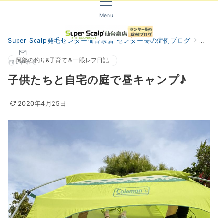
Menu
Super Scalp発毛センター仙台泉店 センター長の症例ブログ
阿部
阿部の釣り&子育て＆一眼レフ日記
問い合わせ
子供たちと自宅の庭で昼キャンプ♪
2020年4月25日