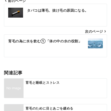
前のページ
投
タバコは薄毛、抜け毛の原因になる。
稿
ナ
次のページ
ビ
ゲ
育毛の為に水を飲む①「体の中の水の役割」
ー
シ
ョ
関連記事
ン
育毛と睡眠とストレス
育毛のために目とあごを緩める