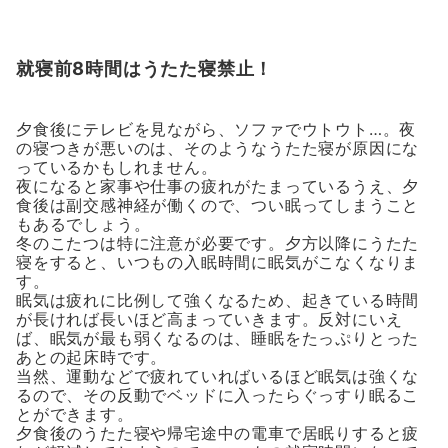
就寝前8時間はうたた寝禁止！
夕食後にテレビを見ながら、ソファでウトウト…。夜
の寝つきが悪いのは、そのようなうたた寝が原因にな
っているかもしれません。
夜になると家事や仕事の疲れがたまっているうえ、夕
食後は副交感神経が働くので、つい眠ってしまうこと
もあるでしょう。
冬のこたつは特に注意が必要です。夕方以降にうたた
寝をすると、いつもの入眠時間に眠気がこなくなりま
す。
眠気は疲れに比例して強くなるため、起きている時間
が長ければ長いほど高まっていきます。反対にいえ
ば、眠気が最も弱くなるのは、睡眠をたっぷりとった
あとの起床時です。
当然、運動などで疲れていればいるほど眠気は強くな
るので、その反動でベッドに入ったらぐっすり眠るこ
とができます。
夕食後のうたた寝や帰宅途中の電車で居眠りすると疲