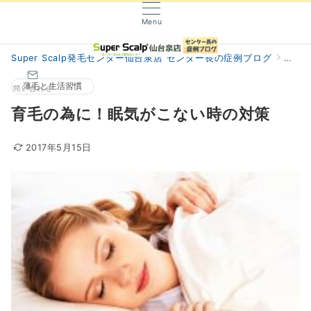
Menu
Super Scalp発毛センター仙台泉店 センター長の症例ブログ
阿部
薄毛と生活習慣
問い合わせ
育毛の為に！眠気がこない時の対策
2017年5月15日