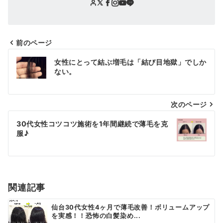
前のページ
投
女性にとって結ぶ増毛は「結び目地獄」でしか
稿
ない。
ナ
次のページ
ビ
ゲ
30代女性コツコツ施術を1年間継続で薄毛を克
服♪
ー
シ
ョ
関連記事
ン
仙台30代女性4ヶ月で薄毛改善！ボリュームアップ
を実感！！恐怖の白髪染め...