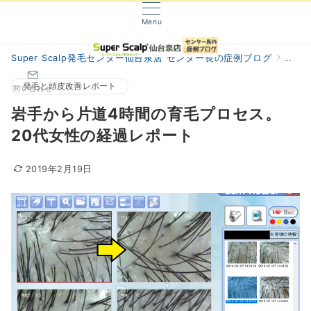
Menu
Super Scalp発毛センター仙台泉店 センター長の症例ブログ
阿部
発毛と頭皮改善レポート
問い合わせ
岩手から片道4時間の育毛プロセス。
20代女性の経過レポート
2019年2月19日