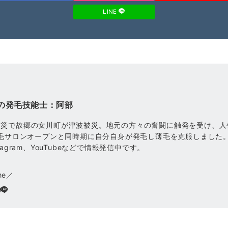
LINE
の発毛技能士：阿部
震災で故郷の女川町が津波被災。地元の方々の奮闘に触発を受け、人
発毛サロンオープンと同時期に自分自身が発毛し薄毛を克服しました
tagram、YouTubeなどで情報発信中です。
me／