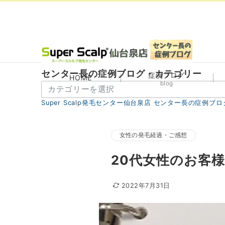
センター長の症例ブログ・カテゴリー
症例ブログ
HOME
blog
セ
ン
Super Scalp発毛センター仙台泉店 センター長の症例ブロ
タ
ー
長
女性の発毛経過・ご感想
の
20代女性のお客
症
例
ブ
2022年7月31日
ロ
グ・
カ