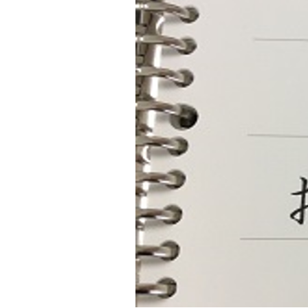
テ
ゴ
リ
ー