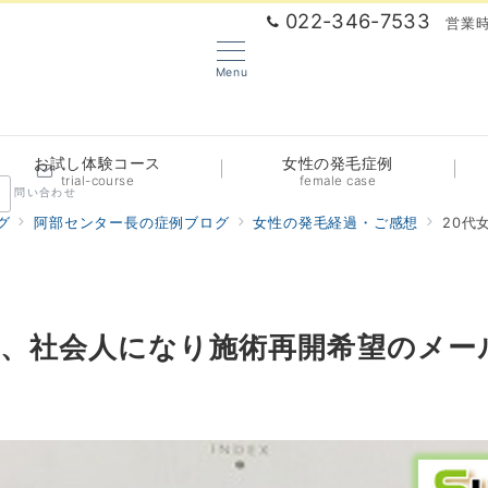
022-346-7533
営業時
Menu
お試し体験コース
女性の発毛症例
trial-course
female case
問い合わせ
グ
阿部センター長の症例ブログ
女性の発毛経過・ご感想
20代
様、社会人になり施術再開希望のメー