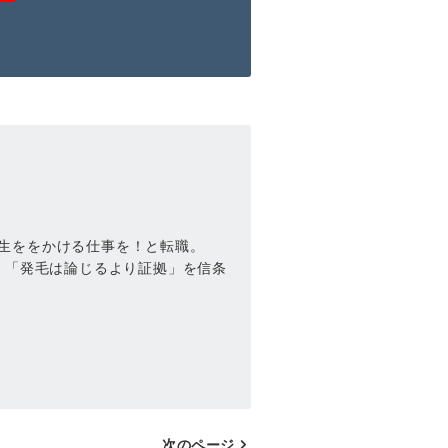
生ををかける仕事を！と転職。
。「発毛は論じるより証拠」を信条
次のページ