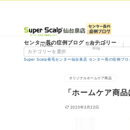
センター長の症例ブログ・カテゴリー
症例ブログ
HOME
blog
セ
ン
Super Scalp発毛センター仙台泉店 センター長の症例ブロ
タ
ー
長
オリジナルホームケア商品
の
「ホームケア商品
症
例
ブ
2023年3月22日
ロ
グ・
カ