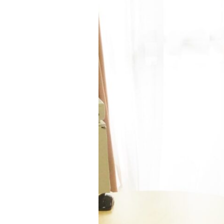
テ
ゴ
リ
ー