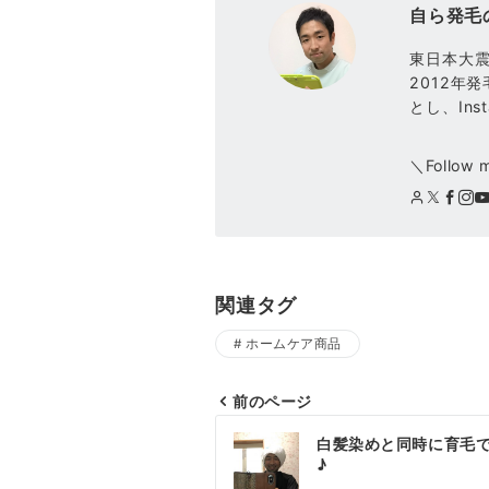
自ら発毛
東日本大
2012年
とし、Ins
＼Follow 
関連タグ
ホームケア商品
前のページ
投
白髪染めと同時に育毛
稿
♪