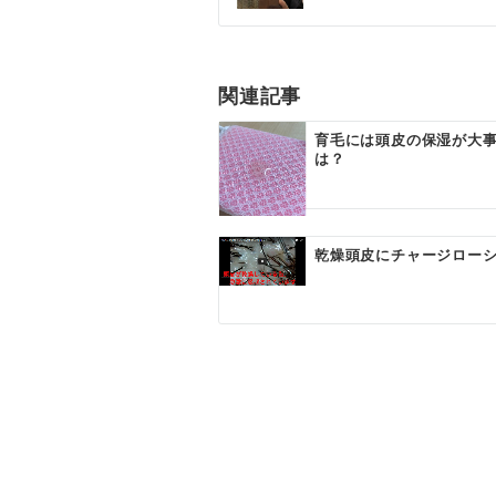
ナ
ビ
ゲ
関連記事
ー
育毛には頭皮の保湿が大
は？
シ
ョ
ン
乾燥頭皮にチャージロー