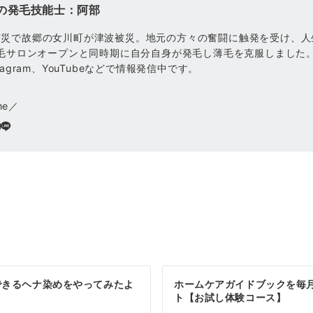
の発毛技能士：阿部
震災で故郷の女川町が津波被災。地元の方々の奮闘に触発を受け、人
発毛サロンオープンと同時期に自分自身が発毛し薄毛を克服しました
tagram、YouTubeなどで情報発信中です。
me／
できるヘナ染めをやってみたよ
ホームケアガイドブックを毎
ト【お試し体験コース】