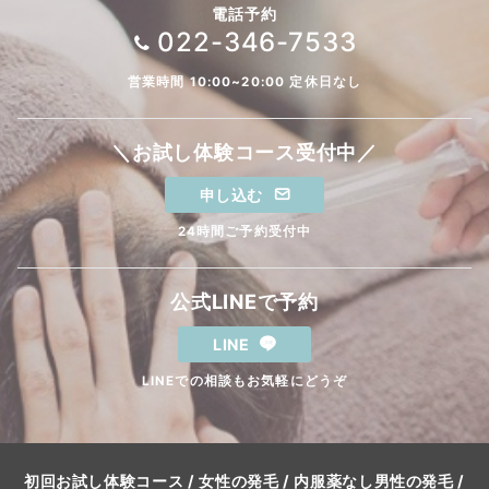
電話予約
022-346-7533
営業時間 10:00~20:00 定休日なし
＼お試し体験コース受付中／
申し込む
24時間ご予約受付中
公式LINEで予約
LINE
LINEでの相談もお気軽にどうぞ
初回お試し体験コース
/
女性の発毛
/
内服薬なし男性の発毛
/