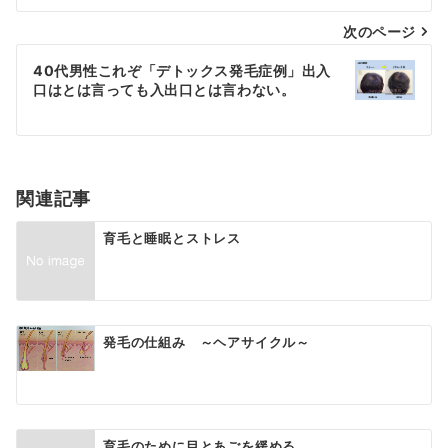
ナ
次のページ
ビ
ゲ
40代男性これぞ「デトックス発毛症例」出入
口はとは言っても入出口とは言わない。
ー
シ
ョ
関連記事
ン
育毛と睡眠とストレス
発毛の仕組み ～ヘアサイクル～
育毛のために目とあごを緩める