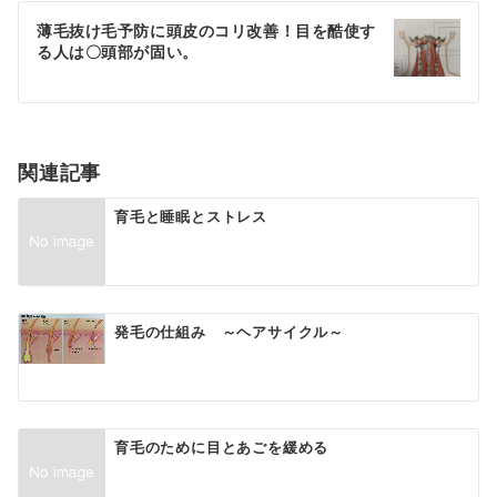
ゲ
薄毛抜け毛予防に頭皮のコリ改善！目を酷使す
る人は〇頭部が固い。
ー
シ
ョ
関連記事
ン
育毛と睡眠とストレス
発毛の仕組み ～ヘアサイクル～
育毛のために目とあごを緩める