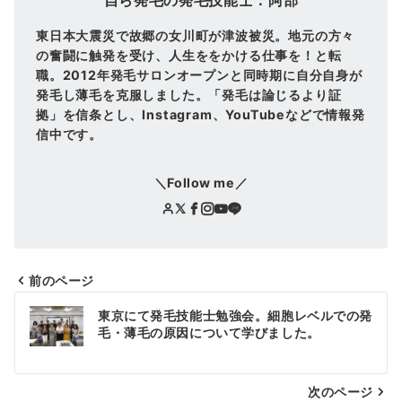
自ら発毛の発毛技能士：阿部
東日本大震災で故郷の女川町が津波被災。地元の方々
の奮闘に触発を受け、人生ををかける仕事を！と転
職。2012年発毛サロンオープンと同時期に自分自身が
発毛し薄毛を克服しました。「発毛は論じるより証
拠」を信条とし、Instagram、YouTubeなどで情報発
信中です。
＼Follow me／
前のページ
投
東京にて発毛技能士勉強会。細胞レベルでの発
稿
毛・薄毛の原因について学びました。
ナ
次のページ
ビ