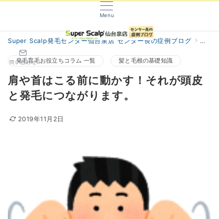
Menu
Super Scalp発毛センター仙台泉店 センター長の症例ブログ
阿部
発毛育毛お役立ちコラム 一覧
髪と毛根の基礎知識
問い合わせ
肩や首はこる前に動かす！それが頭皮
と発毛につながります。
2019年11月2日