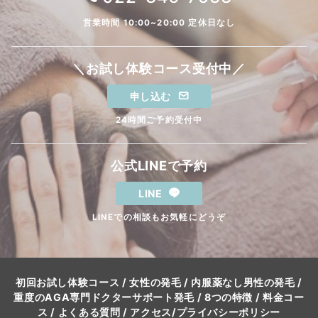
営業時間 10:00~20:00 定休日なし
＼お試し体験コース受付中／
申し込む
24時間ご予約受付中
公式LINEで予約
LINE
LINEでの相談もお気軽にどうぞ
初回お試し体験コース
/
女性の発毛
/
内服薬なし男性の発毛
/
重度のAGA専門ドクターサポート発毛
/
8つの特徴
/
料金コー
ス
/
よくある質問
/
アクセス
/
プライバシーポリシー