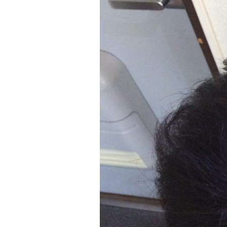
テ
ゴ
リ
ー