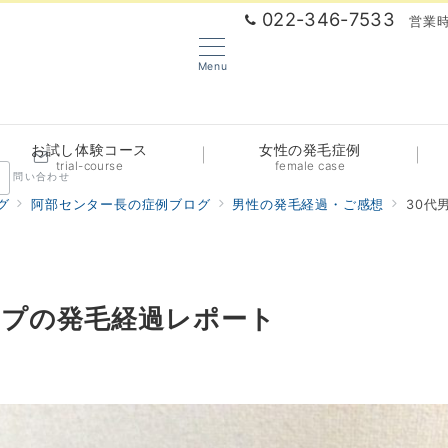
022-346-7533
営業時
Menu
お試し体験コース
女性の発毛症例
trial-course
female case
問い合わせ
グ
阿部センター長の症例ブログ
男性の発毛経過・ご感想
30代
ップの発毛経過レポート