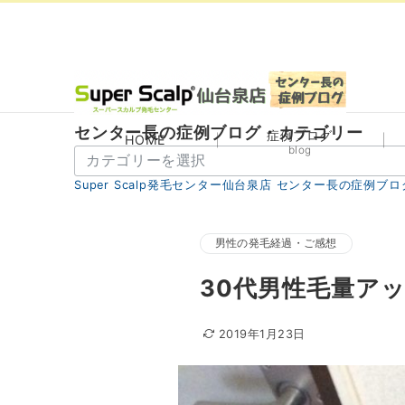
センター長の症例ブログ・カテゴリー
症例ブログ
HOME
blog
セ
ン
Super Scalp発毛センター仙台泉店 センター長の症例ブロ
タ
ー
長
男性の発毛経過・ご感想
の
30代男性毛量ア
症
例
ブ
2019年1月23日
ロ
グ・
カ