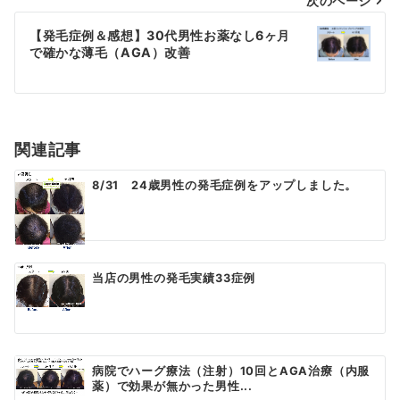
次のページ
ビ
ゲ
【発毛症例＆感想】30代男性お薬なし6ヶ月
で確かな薄毛（AGA）改善
ー
シ
ョ
関連記事
ン
8/31 24歳男性の発毛症例をアップしました。
当店の男性の発毛実績33症例
病院でハーグ療法（注射）10回とAGA治療（内服
薬）で効果が無かった男性...