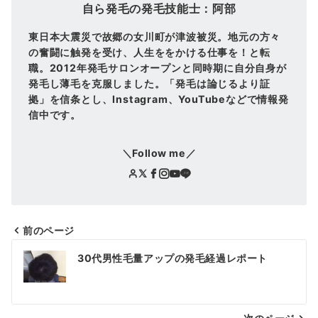
自ら発毛の発毛技能士：阿部
東日本大震災で故郷の女川町が津波被災。地元の方々
の奮闘に触発を受け、人生ををかける仕事を！と転
職。2012年発毛サロンオープンと同時期に自分自身が
発毛し薄毛を克服しました。「発毛は論じるより証
拠」を信条とし、Instagram、YouTubeなどで情報発
信中です。
＼Follow me／
前のページ
投
30代男性毛量アップの発毛経過レポート
稿
ナ