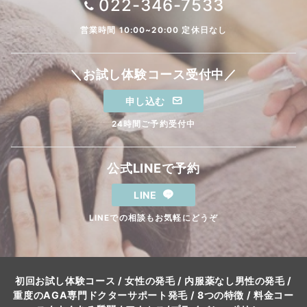
022-346-7533
営業時間 10:00~20:00 定休日なし
＼お試し体験コース受付中／
申し込む
24時間ご予約受付中
公式LINEで予約
LINE
LINEでの相談もお気軽にどうぞ
初回お試し体験コース
/
女性の発毛
/
内服薬なし男性の発毛
/
重度のAGA専門ドクターサポート発毛
/
8つの特徴
/
料金コー