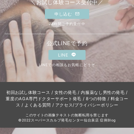
＼お試し体験コース受付中／
申し込む
24時間ご予約受付中
公式LINEで予約
LINE
LINEでの相談もお気軽にどうぞ
初回お試し体験コース
/
女性の発毛
/
内服薬なし男性の発毛
/
重度のAGA専門ドクターサポート発毛
/
8つの特徴
/
料金コー
ス
/
よくある質問
/
アクセス
/
プライバシーポリシー
このサイトの画像テキストの無断転用を禁じます
©2022スーパースカルプ発毛センター仙台泉店 症例Blog