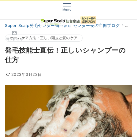
Menu
Super Scalp発毛センター仙台泉店 センター長の症例ブログ
阿部
ホームケア方法・正しい頭皮と髪のケア
問い合わせ
発毛技能士直伝！正しいシャンプーの
仕方
2023年3月22日