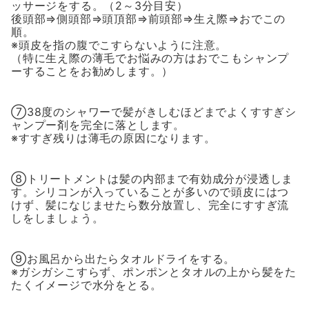
ッサージをする。（2～3分目安）
後頭部⇒側頭部⇒頭頂部⇒前頭部⇒生え際⇒おでこの
順。
※頭皮を指の腹でこすらないように注意。
（特に生え際の薄毛でお悩みの方はおでこもシャンプ
ーすることをお勧めします。）
⑦38度のシャワーで髪がきしむほどまでよくすすぎシ
ャンプー剤を完全に落とします。
※すすぎ残りは薄毛の原因になります。
⑧トリートメントは髪の内部まで有効成分が浸透しま
す。シリコンが入っていることが多いので頭皮にはつ
けず、髪になじませたら数分放置し、完全にすすぎ流
しをしましょう。
⑨お風呂から出たらタオルドライをする。
※ガシガシこすらず、ポンポンとタオルの上から髪をた
たくイメージで水分をとる。