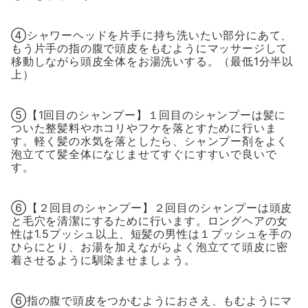
④シャワーヘッドを片手に持ち洗いたい部分にあて、
もう片手の指の腹で頭皮をもむようにマッサージして
移動しながら頭皮全体をお湯洗いする。（最低1分半以
上）
⑤【1回目のシャンプー】１回目のシャンプーは髪に
ついた整髪料やホコリやフケを落とすために行いま
す。軽く髪の水気を落としたら、シャンプー剤をよく
泡立てて髪全体になじませてすぐにすすいで良いで
す。
⑥【２回目のシャンプー】２回目のシャンプーは頭皮
と毛穴を清潔にするために行います。ロングヘアの女
性は1.5プッシュ以上、短髪の男性は１プッシュを手の
ひらにとり、お湯を加えながらよく泡立てて頭皮に密
着させるように馴染ませましょう。
⑥指の腹で頭皮をつかむようにおさえ、もむようにマ