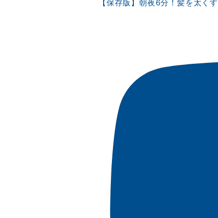
【保存版】朝夜6分！髪を太く