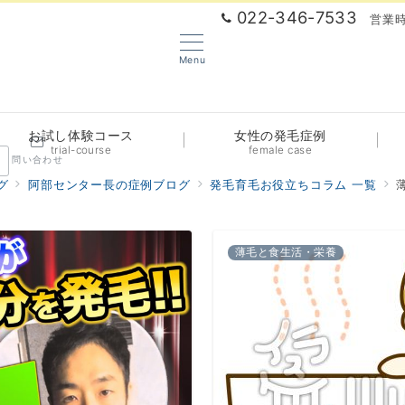
022-346-7533
営業時
Menu
お試し体験コース
女性の発毛症例
trial-course
female case
問い合わせ
グ
阿部センター長の症例ブログ
発毛育毛お役立ちコラム 一覧
薄毛と食生活・栄養