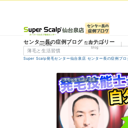
センター長の症例ブログ・カテゴリー
症例ブログ
HOME
blog
セ
ン
Super Scalp発毛センター仙台泉店 センター長の症例ブロ
タ
ー
長
薄毛と食生活・栄養
の
症
例
ブ
ロ
グ・
カ