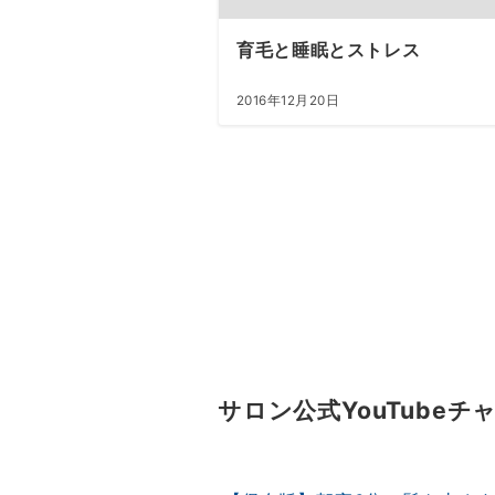
育毛と睡眠とストレス
2016年12月20日
投
稿
の
ペ
ー
ジ
サロン公式YouTubeチ
送
り